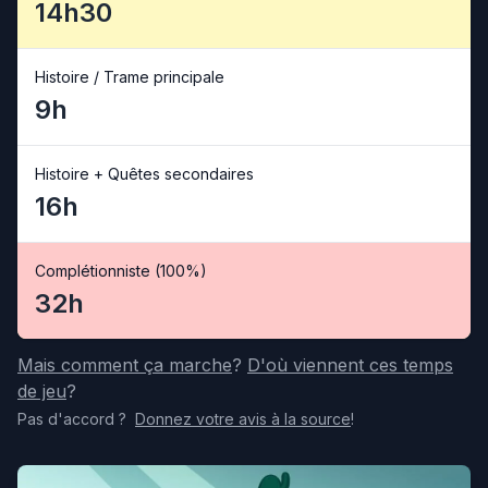
14h30
Histoire / Trame principale
9h
Histoire + Quêtes secondaires
16h
Complétionniste (100%)
32h
Mais comment ça marche
?
D'où viennent ces temps
de jeu
?
Pas d'accord
?
Donnez votre avis
à la source
!