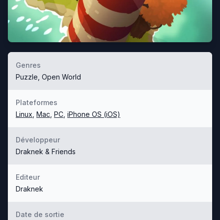
Genres
Puzzle, Open World
Plateformes
Linux
,
Mac
,
PC
,
iPhone OS (iOS)
Développeur
Draknek & Friends
Editeur
Draknek
Date de sortie