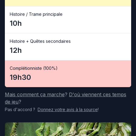
Histoire / Trame principale
10h
Histoire + Quêtes secondaires
12h
Complétionniste (100%)
19h30
Mais comment ça marche
?
D'où viennent ces temps
de jeu
?
Pas d'accord
?
Donnez votre avis
à la source
!