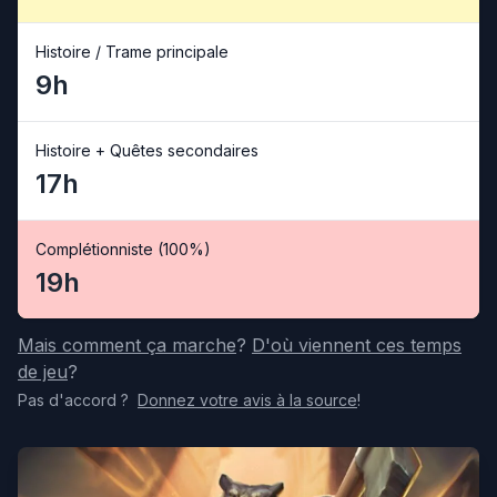
Histoire / Trame principale
9h
Histoire + Quêtes secondaires
17h
Complétionniste (100%)
19h
Mais comment ça marche
?
D'où viennent ces temps
de jeu
?
Pas d'accord
?
Donnez votre avis
à la source
!