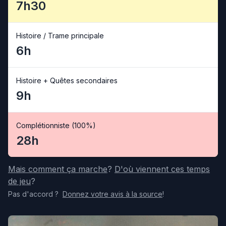
7h30
Histoire / Trame principale
6h
Histoire + Quêtes secondaires
9h
Complétionniste (100%)
28h
Mais comment ça marche
?
D'où viennent ces temps
de jeu
?
Pas d'accord
?
Donnez votre avis
à la source
!