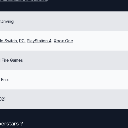
Driving
do Switch
,
PC
,
PlayStation 4
,
Xbox One
l Fire Games
 Enix
021
perstars
?