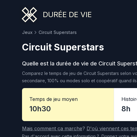
DURÉE DE VIE
Jeux
Circuit Superstars
Circuit Superstars
Quelle est la durée de vie de
Circuit Supers
Comparez le temps de jeu de
Circuit Superstars
selon vot
secondaire, 100% ou modes solo et coopératif quand ils 
Temps de jeu moyen
Histoi
10h30
8h
Mais comment ça marche
?
D'où viennent ces te
Pas d'accord
avec cette information
?
Donnez votre avi