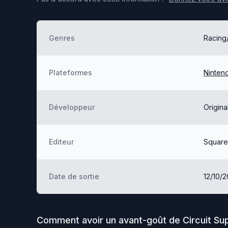
Genres
Racing/
Plateformes
Ninten
Développeur
Origina
Editeur
Square
Date de sortie
12/10/2
Comment avoir un avant-goût de
Circuit Su