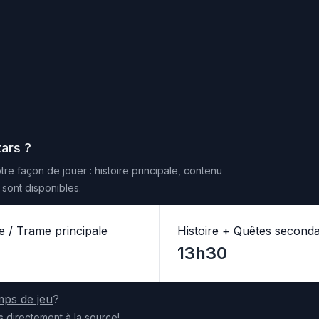
tars
?
re façon de jouer : histoire principale, contenu
sont disponibles.
re / Trame principale
Histoire + Quêtes seconda
13h30
mps de jeu
?
s
directement
à la source
!