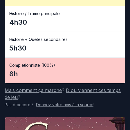
Histoire / Trame principale
4h30
Histoire + Quêtes secondaires
5h30
Complétionniste (100%)
8h
Mais comment ça marche
?
D'où viennent ces temps
de jeu
?
Pas d'accord
?
Donnez votre avis
à la source
!