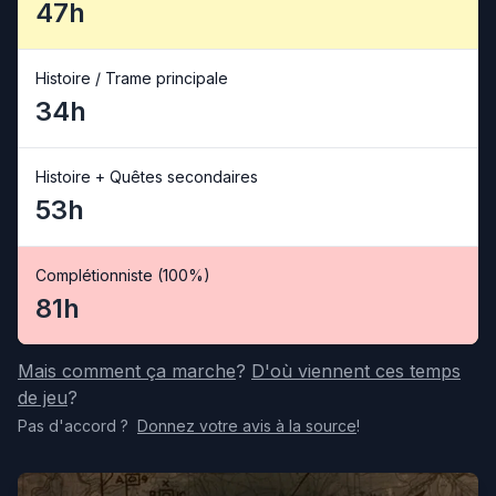
47h
Histoire / Trame principale
34h
Histoire + Quêtes secondaires
53h
Complétionniste (100%)
81h
Mais comment ça marche
?
D'où viennent ces temps
de jeu
?
Pas d'accord
?
Donnez votre avis
à la source
!