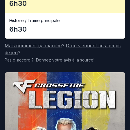
6h30
Histoire / Trame principale
6h30
Mais comment ça marche
?
D'où viennent ces temps
de jeu
?
Pas d'accord
?
Donnez votre avis
à la source
!