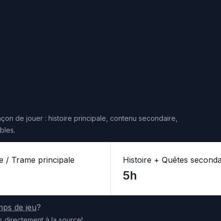
çon de jouer : histoire principale, contenu secondaire,
bles.
re / Trame principale
Histoire + Quêtes seconda
5h
mps de jeu
?
s
directement
à la source
!