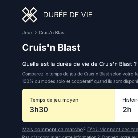
DURÉE DE VIE
Jeux
Cruis'n Blast
Cruis'n Blast
Quelle est la durée de vie de
Cruis'n Blast
?
Comparez le temps de jeu de
Cruis'n Blast
selon votre fa
100% ou modes solo et coopératif quand ils sont disponi
Temps de jeu moyen
Histoi
3h30
2h
Mais comment ça marche
?
D'où viennent ces te
Pas d'accord
avec cette information
?
Donnez votre avi