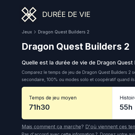
DURÉE DE VIE
Jeux
Dragon Quest Builders 2
Dragon Quest Builders 2
Quelle est la durée de vie de
Dragon Quest B
Comparez le temps de jeu de
Dragon Quest Builders 2
se
secondaire, 100% ou modes solo et coopératif quand ils 
Temps de jeu moyen
Histoi
71h30
55h
Mais comment ça marche
?
D'où viennent ces te
Pas d'accord
avec cette information
?
Donnez votre avi