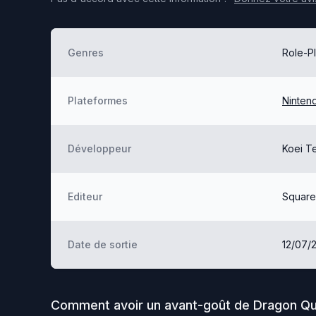
Genres
Role-Pl
Plateformes
Ninten
Développeur
Koei T
Editeur
Square
Date de sortie
12/07/
Comment avoir un avant-goût de
Dragon Qu