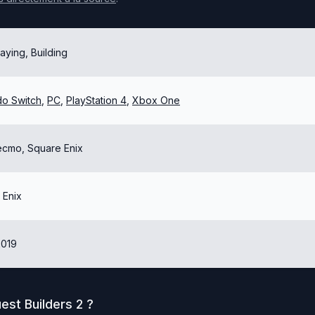
aying, Building
do Switch
,
PC
,
PlayStation 4
,
Xbox One
ecmo, Square Enix
 Enix
2019
est Builders 2
?