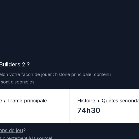
uilders 2
?
lon votre façon de jouer : histoire principale, contenu
sont disponibles.
re / Trame principale
Histoire + Quêtes seconda
74h30
mps de jeu
?
s
directement
à la source
!