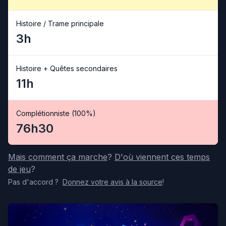
Histoire / Trame principale
3h
Histoire + Quêtes secondaires
11h
Complétionniste (100%)
76h30
Mais comment ça marche
?
D'où viennent ces temps
de jeu
?
Pas d'accord
?
Donnez votre avis
à la source
!