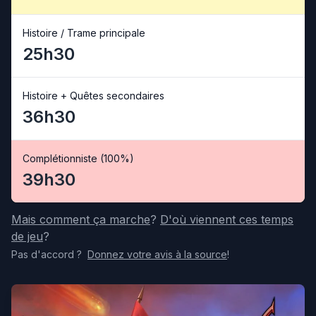
Histoire / Trame principale
25h30
Histoire + Quêtes secondaires
36h30
Complétionniste (100%)
39h30
Mais comment ça marche
?
D'où viennent ces temps
de jeu
?
Pas d'accord
?
Donnez votre avis
à la source
!