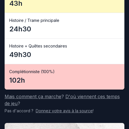
43h
Histoire / Trame principale
24h30
Histoire + Quêtes secondaires
49h30
Complétionniste (100%)
102h
Mais comment ça marche
?
D'où viennent ces temps
de jeu
?
Pas d'accord
?
Donnez votre avis
à la source
!