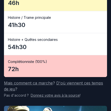
46h
Histoire / Trame principale
41h30
Histoire + Quêtes secondaires
54h30
Complétionniste (100%)
72h
Mais comment ça marche
?
D'où viennent ces temps
de jeu
?
Pas d'accord
?
Donnez votre avis
à la source
!