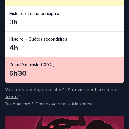
Histoire / Trame principale
3h
Histoire + Quêtes secondaires
4h
Complétionniste (100%)
6h30
Mais comment ça marche
?
D'où viennent ces temps
de jeu
?
Pas d'accord
?
Donnez votre avis
à la source
!