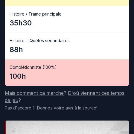
Histoire / Trame principale
35h30
Histoire + Quêtes secondaires
88h
Complétionniste (100%)
100h
Mais comment ça marche
?
D'où viennent ces temps
de jeu
?
Pas d'accord
?
Donnez votre avis
à la source
!