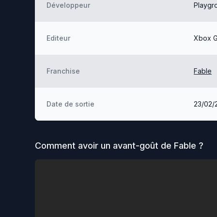
Développeur
Playgr
Editeur
Xbox G
Franchise
Fable
Date de sortie
23/02/
Comment avoir un avant-goût de
Fable
?