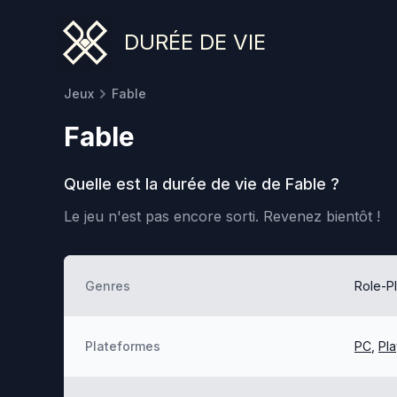
DURÉE DE VIE
Jeux
Fable
Fable
Quelle est la durée de vie de
Fable
?
Le jeu n'est pas encore sorti.
Revenez bientôt !
Genres
Role-P
Plateformes
PC
,
Pla