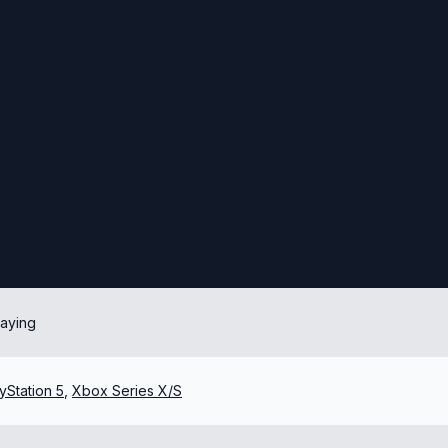
laying
yStation 5
,
Xbox Series X/S