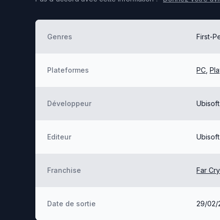
Genres
First-P
Plateformes
PC
,
Pla
Développeur
Ubisoft
Editeur
Ubisoft
Franchise
Far Cry
Date de sortie
29/02/