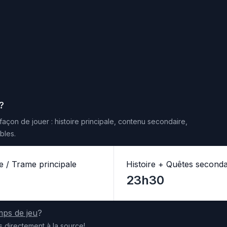
?
façon de jouer : histoire principale, contenu secondaire,
bles.
re / Trame principale
Histoire + Quêtes seconda
23h30
mps de jeu
?
s
directement
à la source
!