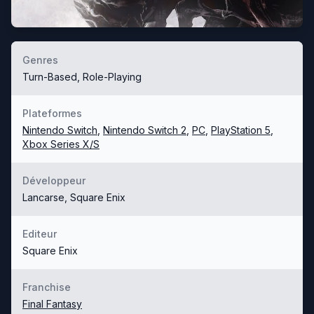
Genres
Turn-Based, Role-Playing
Plateformes
Nintendo Switch
,
Nintendo Switch 2
,
PC
,
PlayStation 5
,
Xbox Series X/S
Développeur
Lancarse, Square Enix
Editeur
Square Enix
Franchise
Final Fantasy