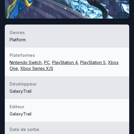
Genres
Platform
Plateformes
Nintendo Switch
,
PC
,
PlayStation 4
,
PlayStation 5
,
Xbox
One
,
Xbox Series X/S
Développeur
GalaxyTrail
Editeur
GalaxyTrail
Date de sortie