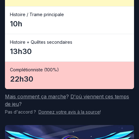
Histoire / Trame principale
10h
Histoire + Quêtes secondaires
13h30
Complétionniste (100%)
22h30
Mais comment ça marche
?
D'où viennent ces temps
de jeu
?
Pas d'accord
?
Donnez votre avis
à la source
!