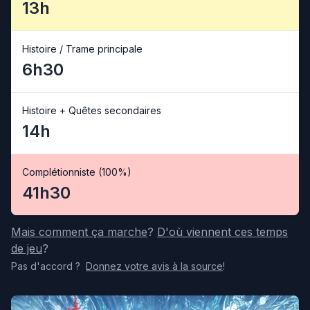
13h
Histoire / Trame principale
6h30
Histoire + Quêtes secondaires
14h
Complétionniste (100%)
41h30
Mais comment ça marche
?
D'où viennent ces temps
de jeu
?
Pas d'accord
?
Donnez votre avis
à la source
!