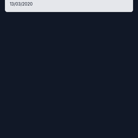
13/03/2020
Facebook
© 2021-
2026
Durée de vie. Tous droits réservés.