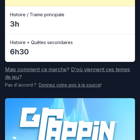
Histoire / Trame principale
3h
Histoire + Quêtes secondaires
6h30
Mais comment ça marche
?
D'où viennent ces temps
de jeu
?
Pas d'accord
?
Donnez votre avis
à la source
!