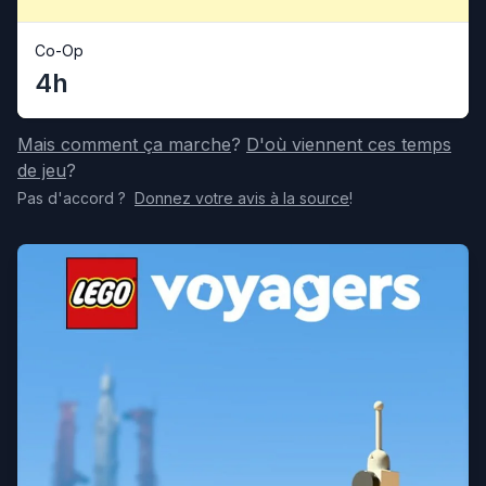
Co-Op
4h
Mais comment ça marche
?
D'où viennent ces temps
de jeu
?
Pas d'accord
?
Donnez votre avis
à la source
!