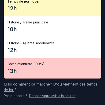
Temps de jeu moyen
12h
Histoire / Trame principale
10h
Histoire + Quêtes secondaires
12h
Complétionniste (100%)
13h
Mais comment ça marche
?
D'où viennent ces temps
de jeu
?
Pas d'accord
?
Donnez votre avis
à la source
!