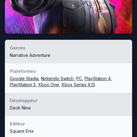
Genres
Narrative Adventure
Plateformes
Google Stadia
,
Nintendo Switch
,
PC
,
PlayStation 4
,
PlayStation 5
,
Xbox One
,
Xbox Series X/S
Développeur
Deck Nine
Editeur
Square Enix