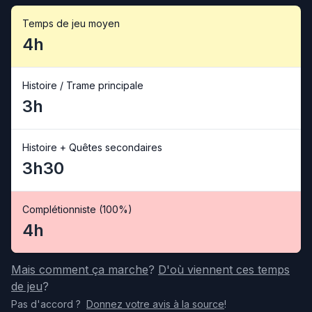
Temps de jeu moyen
4h
Histoire / Trame principale
3h
Histoire + Quêtes secondaires
3h30
Complétionniste (100%)
4h
Mais comment ça marche
?
D'où viennent ces temps
de jeu
?
Pas d'accord
?
Donnez votre avis
à la source
!