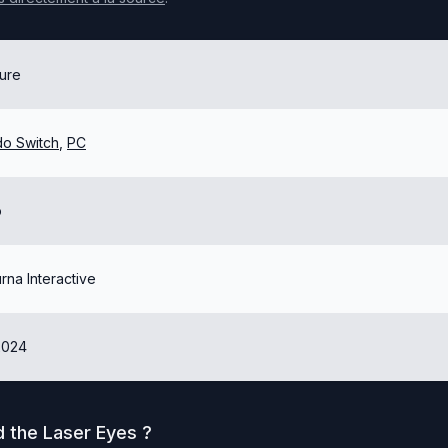
ure
do Switch
,
PC
o
na Interactive
2024
d the Laser Eyes
?