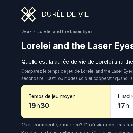
DURÉE DE VIE
Jeux
Lorelei and the Laser Eyes
Lorelei and the Laser Eye
Quelle est la durée de vie de
Lorelei and th
Comparez le temps de jeu de
Lorelei and the Laser Eyes
secondaire, 100% ou modes solo et coopératif quand ils 
Temps de jeu moyen
Histoi
19h30
17h
Mais comment ça marche
?
D'où viennent ces te
Pas d'accord
avec cette information
?
Donnez votre avi