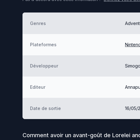
Genres
Advent
Plateformes
Ninten
Développeur
Simog
Editeur
Annapur
Date de sortie
16/05/
Comment avoir un avant-goût de
Lorelei an