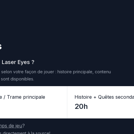
s
e Laser Eyes
?
selon votre façon de jouer : histoire principale, contenu
sont disponibles.
re / Trame principale
Histoire + Quêtes seconda
20h
mps de jeu
?
s
directement
à la source
!