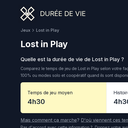
DURÉE DE VIE
Jeux
Lost in Play
Lost in Play
Quelle est la durée de vie de
Lost in Play
?
Comparez le temps de jeu de
Lost in Play
selon votre faç
100% ou modes solo et coopératif quand ils sont disponi
Temps de jeu moyen
Histoi
4h30
4h3
Mais comment ça marche
?
D'où viennent ces te
Pas d'accord
avec cette information
?
Donnez votre avi