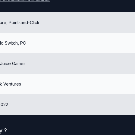
ure, Point-and-Click
do Switch
,
PC
Juice Games
ck Ventures
2022
y
?