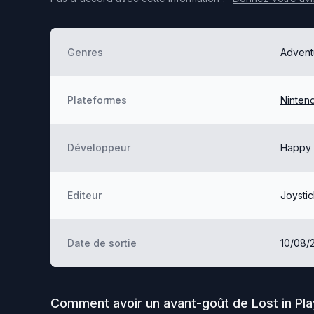
Genres
Advent
Plateformes
Ninten
Développeur
Happy 
Editeur
Joysti
Date de sortie
10/08/
Comment avoir un avant-goût de
Lost in Pla