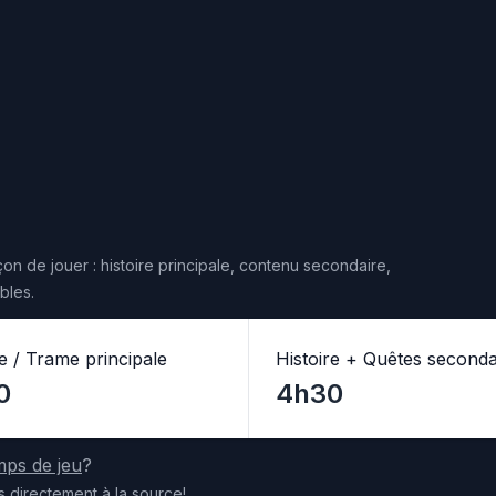
on de jouer : histoire principale, contenu secondaire,
bles.
re / Trame principale
Histoire + Quêtes seconda
0
4h30
mps de jeu
?
s
directement
à la source
!