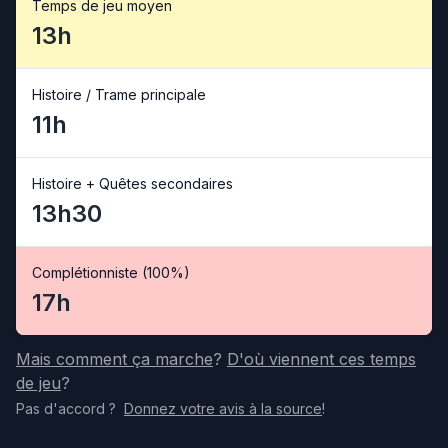
Temps de jeu moyen
13h
Histoire / Trame principale
11h
Histoire + Quêtes secondaires
13h30
Complétionniste (100%)
17h
Mais comment ça marche
?
D'où viennent ces temps
de jeu
?
Pas d'accord
?
Donnez votre avis
à la source
!