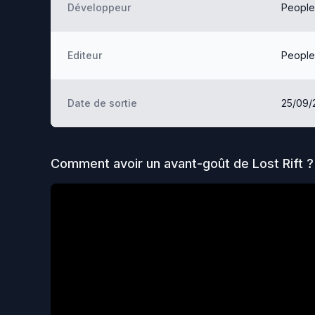
Développeur
People
Editeur
People
Date de sortie
25/09/
Comment avoir un avant-goût de
Lost Rift
?