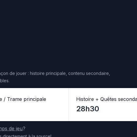
çon de jouer : histoire principale, contenu secondaire,
bles.
re / Trame principale
Histoire + Quêtes seconda
28h30
mps de jeu
?
s
directement
à la source
!