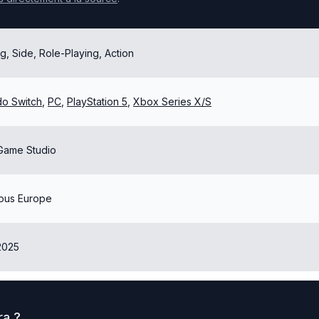
ng, Side, Role-Playing, Action
do Switch
,
PC
,
PlayStation 5
,
Xbox Series X/S
 Game Studio
ous Europe
2025
ra
?