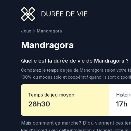
DURÉE DE VIE
Jeux
Mandragora
Mandragora
Quelle est la durée de vie de
Mandragora
?
Comparez le temps de jeu de
Mandragora
selon votre fa
100% ou modes solo et coopératif quand ils sont disponi
Temps de jeu moyen
Histoi
28h30
17h
Mais comment ça marche
?
D'où viennent ces te
Pas d'accord
avec cette information
?
Donnez votre avi