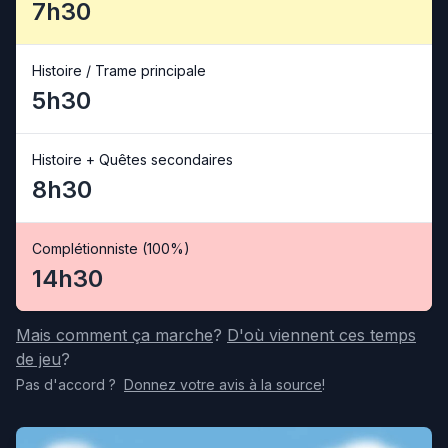
7h30
Histoire / Trame principale
5h30
Histoire + Quêtes secondaires
8h30
Complétionniste (100%)
14h30
Mais comment ça marche
?
D'où viennent ces temps
de jeu
?
Pas d'accord
?
Donnez votre avis
à la source
!