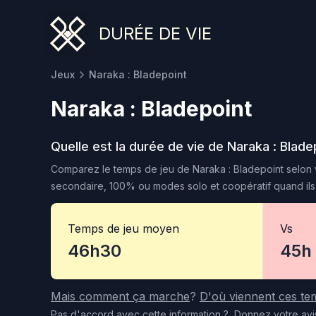
DURÉE DE VIE
Jeux
Naraka : Bladepoint
Naraka : Bladepoint
Quelle est la durée de vie de
Naraka : Blade
Comparez le temps de jeu de
Naraka : Bladepoint
selon v
secondaire, 100% ou modes solo et coopératif quand ils 
Temps de jeu moyen
Vs
46h30
45h
Mais comment ça marche
?
D'où viennent ces te
Pas d'accord
avec cette information
?
Donnez votre avi