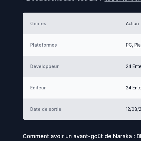
Genres
Action
Plateformes
PC
,
Pla
Développeur
24 Ent
Editeur
24 Ent
Date de sortie
12/08/
Comment avoir un avant-goût de
Naraka : B