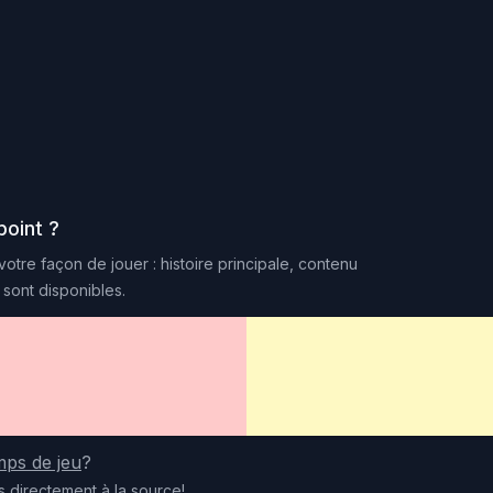
point
?
otre façon de jouer : histoire principale, contenu
sont disponibles.
mps de jeu
?
s
directement
à la source
!