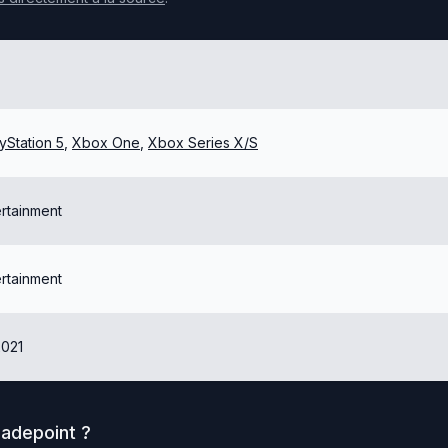
yStation 5
,
Xbox One
,
Xbox Series X/S
ertainment
ertainment
2021
ladepoint
?