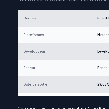
Genres
Role-P
Plateformes
Ninten
Développeur
Level-
Editeur
Bandai
Date de sortie
23/03/
Comment avoir un avant-goût de
Ni no Kun