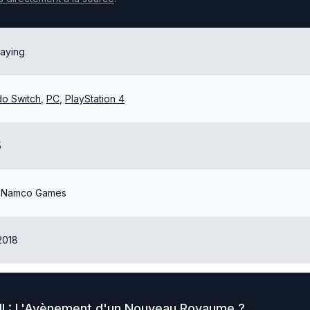
laying
do Switch
,
PC
,
PlayStation 4
5
 Namco Games
2018
i II : L'Avènement d'un Nouveau Royaume
?