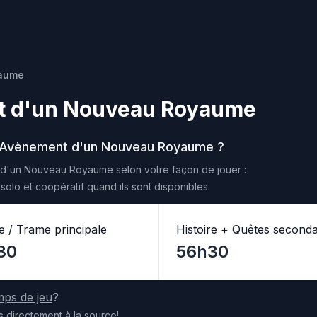
yaume
ent d'un Nouveau Royaume
: L'Avènement d'un Nouveau Royaume
?
nt d'un Nouveau Royaume
selon votre façon de jouer :
olo et coopératif quand ils sont disponibles.
re / Trame principale
Histoire + Quêtes seconda
30
56h30
mps de jeu
?
s
directement
à la source
!