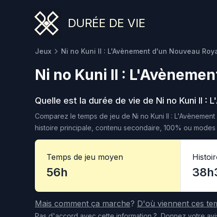
DURÉE DE VIE
Jeux
Ni no Kuni II : L'Avènement d'un Nouveau Ro
Ni no Kuni II : L'Avènem
Quelle est la durée de vie de
Ni no Kuni II 
Comparez le temps de jeu de
Ni no Kuni II : L'Avèneme
histoire principale, contenu secondaire, 100% ou modes s
Temps de jeu moyen
Histoi
56h
38h
Mais comment ça marche
?
D'où viennent ces te
Pas d'accord
avec cette information
?
Donnez votre avi