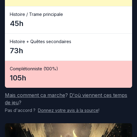
Histoire / Trame principale
45h
Histoire + Quêtes secondaires
73h
Complétionniste (100%)
105h
Mais comment ça marche
?
D'où viennent ces temps
de jeu
?
Pas d'accord
?
Donnez votre avis
à la source
!