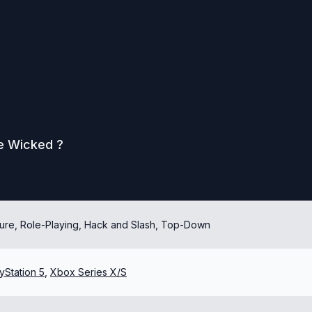
he Wicked
?
ure, Role-Playing, Hack and Slash, Top-Down
yStation 5
,
Xbox Series X/S