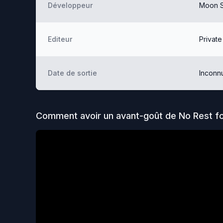
Développeur
Moon S
Editeur
Private
Date de sortie
Inconn
Comment avoir un avant-goût de
No Rest f