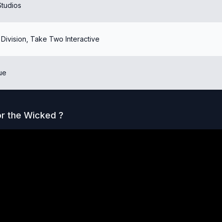
tudios
 Division, Take Two Interactive
ue
or the Wicked
?