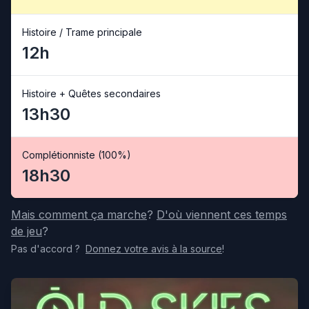
Histoire / Trame principale
12h
Histoire + Quêtes secondaires
13h30
Complétionniste (100%)
18h30
Mais comment ça marche
?
D'où viennent ces temps
de jeu
?
Pas d'accord
?
Donnez votre avis
à la source
!