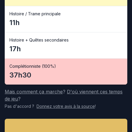
Histoire / Trame principale
11h
Histoire + Quêtes secondaires
17h
Complétionniste (100%)
37h30
Mais comment ça marche
?
D'où viennent ces temps
de jeu
?
Pas d'accord
?
Donnez votre avis
à la source
!