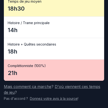
Temps de jeu moyen
18h30
Histoire / Trame principale
14h
Histoire + Quêtes secondaires
18h
Complétionniste (100%)
21h
Mais comment ça marche
?
D'où viennent ces temps
de jeu
?
Pas d'accord
?
Donnez votre avis
à la source
!