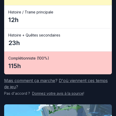
Histoire / Trame principale
12h
Histoire + Quêtes secondaires
23h
Complétionniste (100%)
115h
Mais comment ça marche
?
D'où viennent ces temps
de jeu
?
Pas d'accord
?
Donnez votre avis
à la source
!