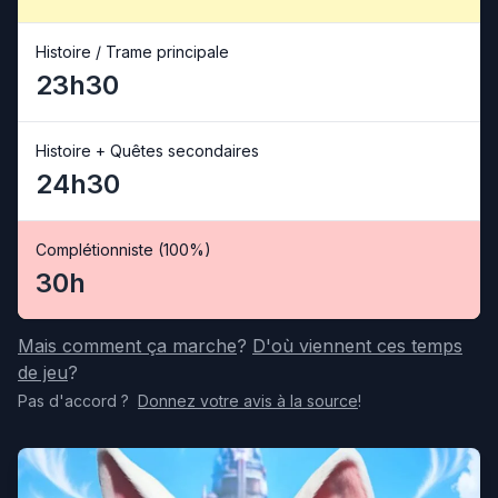
Histoire / Trame principale
23h30
Histoire + Quêtes secondaires
24h30
Complétionniste (100%)
30h
Mais comment ça marche
?
D'où viennent ces temps
de jeu
?
Pas d'accord
?
Donnez votre avis
à la source
!