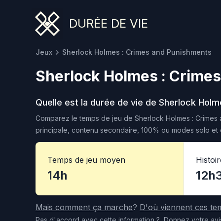
DURÉE DE VIE
Jeux
Sherlock Holmes : Crimes and Punishments
Sherlock Holmes : Crime
Quelle est la durée de vie de
Sherlock Holm
Comparez le temps de jeu de
Sherlock Holmes : Crimes
principale, contenu secondaire, 100% ou modes solo et c
Temps de jeu moyen
Histoi
14h
12h
Mais comment ça marche
?
D'où viennent ces te
Pas d'accord
avec cette information
?
Donnez votre avi