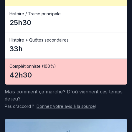
Histoire / Trame principale
25h30
Histoire + Quêtes secondaires
33h
Complétionniste (100%)
42h30
Mais comment ça marche
?
D'où viennent ces temps
de jeu
?
Pas d'accord
?
Donnez votre avis
à la source
!