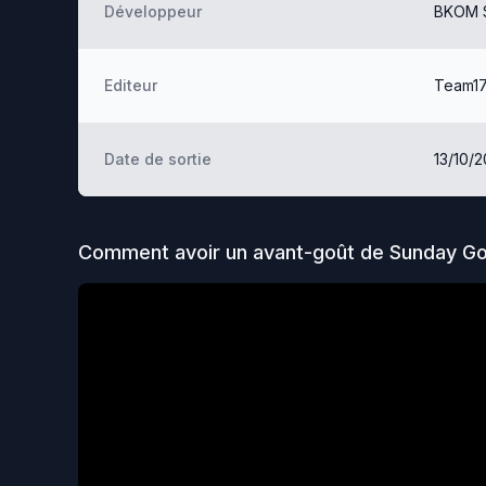
Développeur
BKOM S
Editeur
Team1
Date de sortie
13/10/
Comment avoir un avant-goût de
Sunday Go