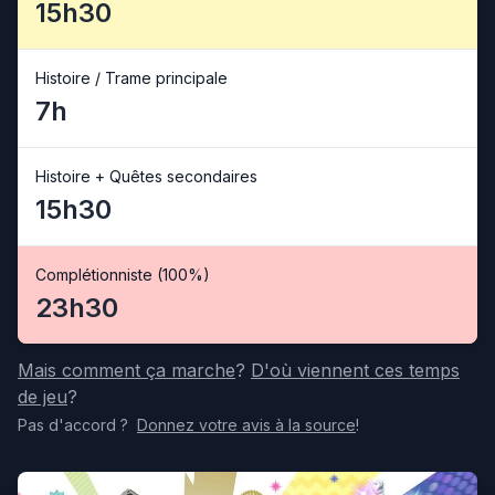
15h30
Histoire / Trame principale
7h
Histoire + Quêtes secondaires
15h30
Complétionniste (100%)
23h30
Mais comment ça marche
?
D'où viennent ces temps
de jeu
?
Pas d'accord
?
Donnez votre avis
à la source
!