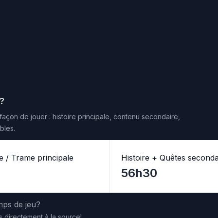
?
façon de jouer : histoire principale, contenu secondaire,
bles.
re / Trame principale
Histoire + Quêtes seconda
56h30
mps de jeu
?
s
directement
à la source
!