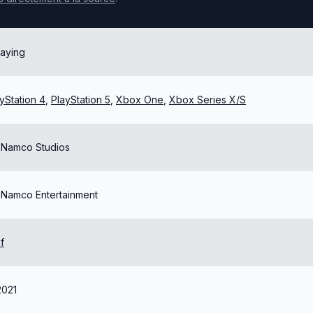
laying
yStation 4
,
PlayStation 5
,
Xbox One
,
Xbox Series X/S
 Namco Studios
 Namco Entertainment
f
2021