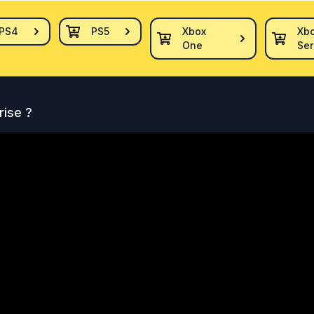
PS4
PS5
Xbox
Xb
One
Ser
rise
?