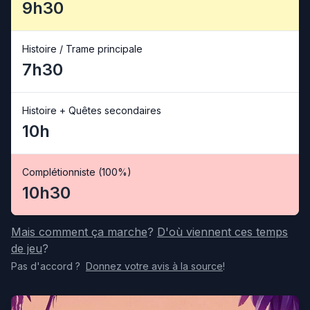
9h30
Histoire / Trame principale
7h30
Histoire + Quêtes secondaires
10h
Complétionniste (100%)
10h30
Mais comment ça marche
?
D'où viennent ces temps
de jeu
?
Pas d'accord
?
Donnez votre avis
à la source
!