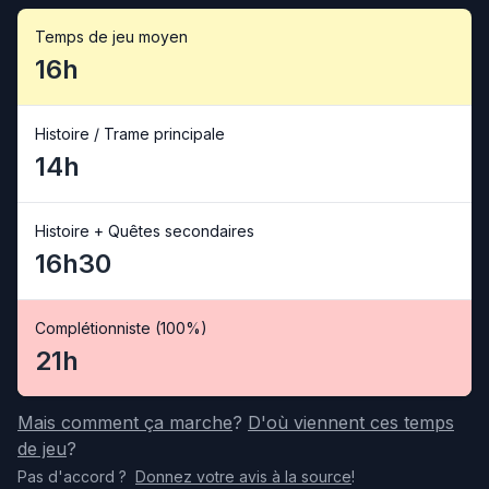
Temps de jeu moyen
16h
Histoire / Trame principale
14h
Histoire + Quêtes secondaires
16h30
Complétionniste (100%)
21h
Mais comment ça marche
?
D'où viennent ces temps
de jeu
?
Pas d'accord
?
Donnez votre avis
à la source
!