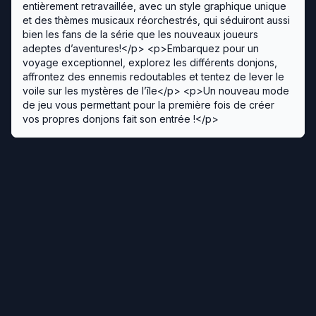
entièrement retravaillée, avec un style graphique unique
et des thèmes musicaux réorchestrés, qui séduiront aussi
bien les fans de la série que les nouveaux joueurs
adeptes d’aventures!</p> <p>Embarquez pour un
voyage exceptionnel, explorez les différents donjons,
affrontez des ennemis redoutables et tentez de lever le
voile sur les mystères de l’île</p> <p>Un nouveau mode
de jeu vous permettant pour la première fois de créer
vos propres donjons fait son entrée !</p>