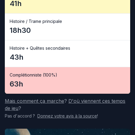
41h
Histoire / Trame principale
18h30
Histoire + Quêtes secondaires
43h
Complétionniste (100%)
63h
Mais comment ça marche
?
D'où viennent ces temps
de jeu
?
Pas d'accord
?
Donnez votre avis
à la source
!