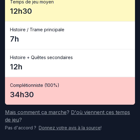
Temps de jeu moyen
12h30
Histoire / Trame principale
7h
Histoire + Quêtes secondaires
12h
Complétionniste (100%)
34h30
Mais comment ça marche
?
D'où viennent ces temps
de jeu
?
Pas d'accord
?
Donnez votre avis
à la source
!