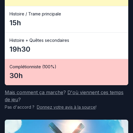
Histoire / Trame principale
15h
Histoire + Quêtes secondaires
19h30
Complétionniste (100%)
30h
Mais comment ça marche
?
D'où viennent ces temps
de jeu
?
Pas d'accord
?
Donnez votre avis
à la source
!